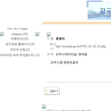
Total :
33
,
2
/
3 pages
Category (33)
여행안내 (25)
이 름
운영자
강구관련 홈페이지 (3)
링크
http://tour.jinju.go.kr/07/01_01_02_01.php
#1
인터넷 상점 (2)
제 목
진주시외터미널- 장대동
대게식당-숙박 추천합니다. (2)
..진주시청 문화관광과