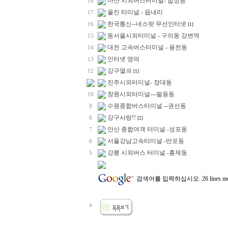
마산 시외버스터미널- 합성동
18
울진 터미널 - 읍내리
17
한국통신--네스팟 무선인터넷
16
[1]
동서울시외터미널 - 구의동 강변역
15
대전 고속버스터미널 - 용전동
14
인터넷 영덕
13
강구열쇠
12
[1]
진주시외터미널- 장대동
창원시외터미널---팔용동
10
수원종합버스터미널 --권선동
9
강구사랑!!
8
[2]
안산 종합여객 터미널 -성포동
7
서울강남고속터미널 -반포동
6
강릉 시외버스 터미널 -홍제동
5
검색어를 입력하십시오.
26 lines
4