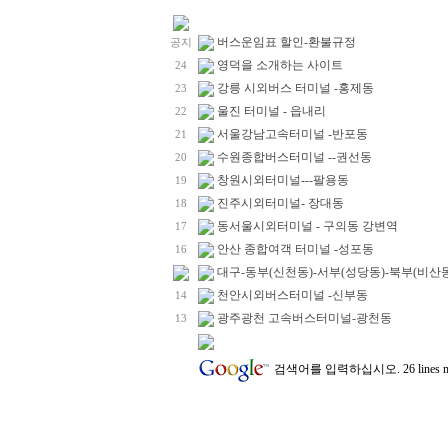
버스운임표 할인-환불규정
공지
영덕을 소개하는 사이트
24
강릉 시외버스 터미널 -홍제동
23
울진 터미널 - 읍내리
22
서울강남고속터미널 -반포동
21
수원종합버스터미널 --권선동
20
창원시외터미널---팔용동
19
진주시외터미널- 장대동
18
동서울시외터미널 - 구의동 강변역
17
안산 종합여객 터미널 -성포동
16
대구-동부(신천동)-서부(성당동)-북부(비산
천안시외버스터미널 -신부동
14
광주광천 고속버스터미널-광천동
13
검색어를 입력하십시오.
26 line