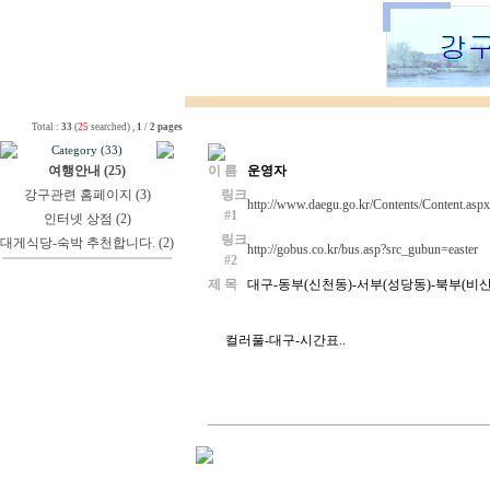
Total :
33
(
25
searched) ,
1
/
2 pages
Category (33)
여행안내 (25)
이 름
운영자
강구관련 홈페이지 (3)
링크
http://www.daegu.go.kr/Contents/Content.asp
#1
인터넷 상점 (2)
링크
대게식당-숙박 추천합니다. (2)
http://gobus.co.kr/bus.asp?src_gubun=easter
#2
제 목
대구-동부(신천동)-서부(성당동)-북부(비
컬러풀-대구-시간표..