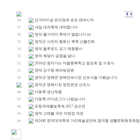
강구터미널 편의점에 로또 판매시작
58
내일 대게축제 개막합니다
57
영덕 물가자미 축제가 열립니다
56
[1]
영덕군 사진리 봉화산 북쪽 산불진화
55
영덕 블루로드 걷기 체험행사
54
영덕 해맞이 공원을 담다
53
2016년 찾아가는 마을행복학교 발표회 및 수료식
52
영덕 강구항 해파랑공원
51
영덕군 영해면 영해만세시장 선포식을 가봤습니다.
50
영덕군 영해시장 명칭변경 선포식
더동쪽 생산제품
48
더동쪽 카다로그가 나왔습니다
47
포항국제불빛축제 2017 공모전
46
영덕 고래불 국민 야영장 개장
45
제24회 영덕대게축제 거리예술공연에 참여할 생활문화동호회팀
44