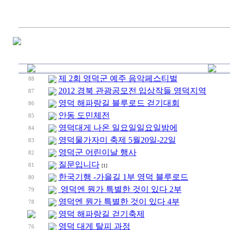
제 2회 영덕군 예주 음악페스티벌
88
2012 경북 관광공모전 입상작들 영덕지역
87
영덕 해파랑길 블루로드 걷기대회
86
안동 도민체전
85
영덕대게 나온 일요일일요일밤에
84
영덕물가자미 축제 5월20일-22일
83
영덕군 어린이날 행사
82
질문입니다
81
[1]
한국기행 -가을길 1부 영덕 블루로드
80
영덕엔 뭔가 특별한 것이 있다 2부
79
영덕엔 뭔가 특별한 것이 있다 4부
78
영덕 해파랑길 걷기축제
영덕 대게 탈피 과정
76