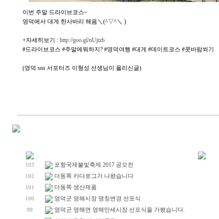
이번 주말 드라이브코스~
영덕에서 대게 한사바리 해욤＼(^▽^＼ )
+자세히보기 :
http://goo.gl/nUjtzb
#드라이브코스 #주말에뭐하지? #영덕여행 #대게 #데이트코스 #콧바람쐬기
(영덕 sns 서포터즈 이형성 선생님이 올리신글)
포항국제불빛축제 2017 공모전
103
더동쪽 카다로그가 나왔습니다
102
더동쪽 생산제품
101
영덕군 영해시장 명칭변경 선포식
100
영덕군 영해면 영해만세시장 선포식을 가봤습니다.
99