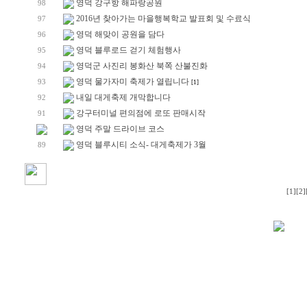
영덕 강구항 해파랑공원
98
2016년 찾아가는 마을행복학교 발표회 및 수료식
97
영덕 해맞이 공원을 담다
96
영덕 블루로드 걷기 체험행사
95
영덕군 사진리 봉화산 북쪽 산불진화
94
영덕 물가자미 축제가 열립니다
93
[1]
내일 대게축제 개막합니다
92
강구터미널 편의점에 로또 판매시작
91
영덕 주말 드라이브 코스
영덕 블루시티 소식- 대게축제가 3월
89
[1]
[2]