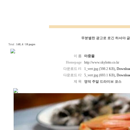
무분별한 광고로 로긴 하셔야 글쓰
Total :
148
,
4
/
10 pages
이 름
마중물
Homepage
http://www.skylotto.co.kr
다운로드 #1
1_vert.jpg (598.2 KB)
, Download
다운로드 #2
5_vert.jpg (693.1 KB)
, Download
제 목
영덕 주말 드라이브 코스