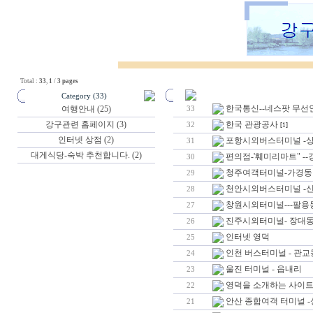
Total :
33
,
1
/
3 pages
Category (33)
한국통신--네스팟 무선
여행안내 (25)
33
강구관련 홈페이지 (3)
한국 관광공사
32
[1]
인터넷 상점 (2)
포항시외버스터미널 -
31
대게식당-숙박 추천합니다. (2)
편의점-'훼미리마트" -
30
청주여객터미널-가경동
29
천안시외버스터미널 -
28
창원시외터미널---팔용
27
진주시외터미널- 장대
26
인터넷 영덕
25
인천 버스터미널 - 관교
24
울진 터미널 - 읍내리
23
영덕을 소개하는 사이
22
안산 종합여객 터미널 
21