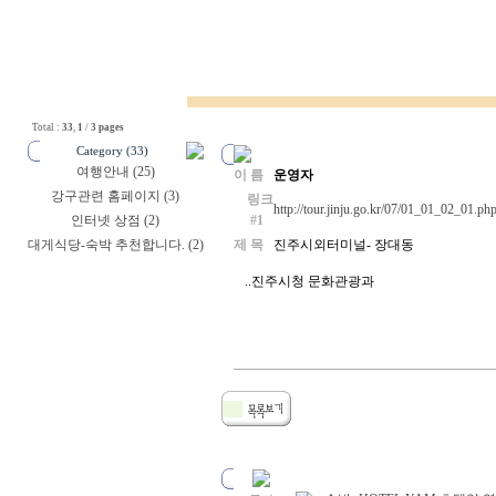
Total :
33
,
1
/
3 pages
Category (33)
여행안내 (25)
이 름
운영자
강구관련 홈페이지 (3)
링크
http://tour.jinju.go.kr/07/01_01_02_01.ph
인터넷 상점 (2)
#1
대게식당-숙박 추천합니다. (2)
제 목
진주시외터미널- 장대동
..진주시청 문화관광과