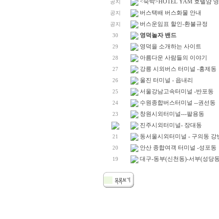
<숙박>HOTEL YAM 호텔얌
공지
버스택배 버스화물 안내
공지
버스운임표 할인-환불규정
공지
영덕놀자 밴드
30
영덕을 소개하는 사이트
29
아름다운 사람들의 이야기
28
강릉 시외버스 터미널 -홍제동
27
울진 터미널 - 읍내리
26
서울강남고속터미널 -반포동
25
수원종합버스터미널 --권선동
24
창원시외터미널---팔용동
23
진주시외터미널- 장대동
동서울시외터미널 - 구의동 강
21
안산 종합여객 터미널 -성포동
20
대구-동부(신천동)-서부(성당동
19