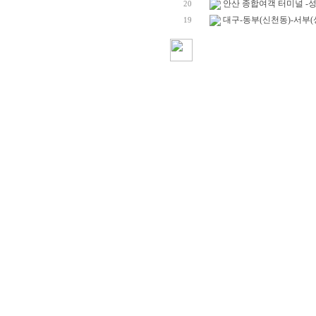
안산 종합여객 터미널 -
20
대구-동부(신천동)-서부(
19