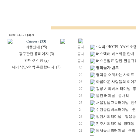
Total :
33
,
1
/
3 pages
Category (33)
<숙박>HOTEL YAM 
여행안내 (25)
공지
강구관련 홈페이지 (3)
버스택배 버스화물 안내
공지
인터넷 상점 (2)
버스운임표 할인-환불규
공지
대게식당-숙박 추천합니다. (2)
영덕놀자 밴드
30
영덕을 소개하는 사이트
29
아름다운 사람들의 이야
28
강릉 시외버스 터미널 -
27
울진 터미널 - 읍내리
26
서울강남고속터미널 -반
25
수원종합버스터미널 --
24
창원시외터미널---팔용동
23
진주시외터미널- 장대동
22
동서울시외터미널 - 구의
21