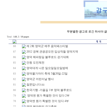
무분별한 광고로 로긴 하셔야 글쓰
Total :
148
,
5
/
10 pages
제 2회 영덕군 예주 음악페스티벌
88
2012 경북 관광공모전 입상작들 영덕지역
87
영덕 해파랑길 블루로드 걷기대회
86
안동 도민체전
85
영덕대게 나온 일요일일요일밤에
84
영덕물가자미 축제 5월20일-22일
83
영덕군 어린이날 행사
82
질문입니다
81
[1]
한국기행 -가을길 1부 영덕 블루로드
80
영덕엔 뭔가 특별한 것이 있다 2부
79
영덕엔 뭔가 특별한 것이 있다 4부
78
영덕 해파랑길 걷기축제
77