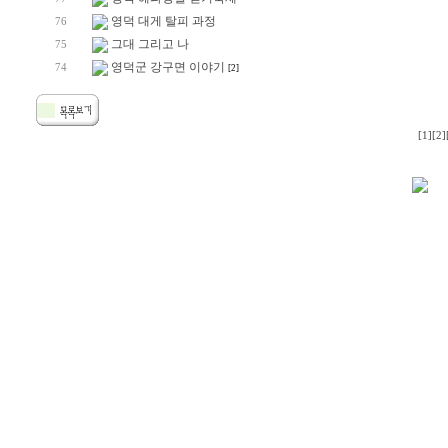
영덕 대게 탈피 과정
76
그대 그리고 나
75
영덕군 강구면 이야기
74
[2]
[1]
[2]