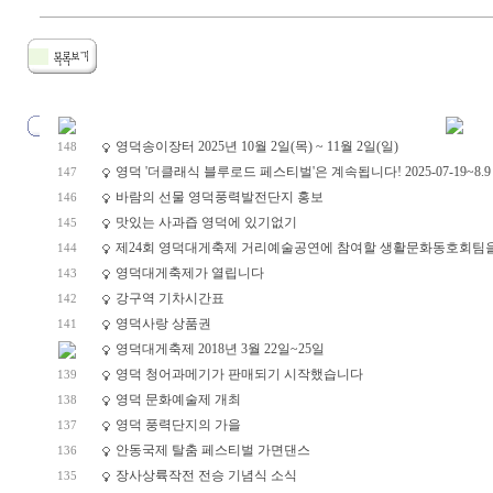
영덕송이장터 2025년 10월 2일(목) ~ 11월 2일(일)
148
영덕 '더클래식 블루로드 페스티벌'은 계속됩니다! 2025-07-19~8.9
147
바람의 선물 영덕풍력발전단지 홍보
146
맛있는 사과즙 영덕에 있기없기
145
제24회 영덕대게축제 거리예술공연에 참여할 생활문화동호회팀
144
영덕대게축제가 열립니다
143
강구역 기차시간표
142
영덕사랑 상품권
141
영덕대게축제 2018년 3월 22일~25일
영덕 청어과메기가 판매되기 시작했습니다
139
영덕 문화예술제 개최
138
영덕 풍력단지의 가을
137
안동국제 탈춤 페스티벌 가면댄스
136
장사상륙작전 전승 기념식 소식
135