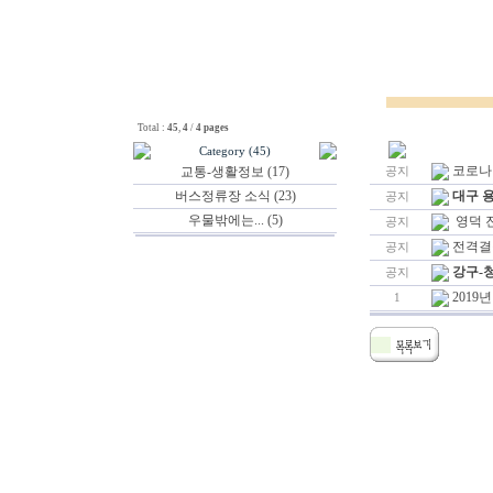
Total :
45
,
4
/
4 pages
Category (45)
코로나
교통-생활정보 (17)
공지
버스정류장 소식 (23)
대구 
공지
우물밖에는... (5)
영덕 
공지
전격결정
공지
강구-청
공지
2019
1