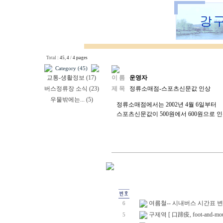
Total :
45
,
4
/
4 pages
Category (45)
교통-생활정보 (17)
이 름
운영자
버스정류장 소식 (23)
제 목
정류소매점-스포츠신문값 인상
우물밖에는... (5)
정류소매점에서는 2002년 4월 6일부터
스포츠신문값이 500원에서 600원으로 
여름철-- 시내버스 시간표 변
6
구제역 [ 口蹄疫, foot-and-mouth
5