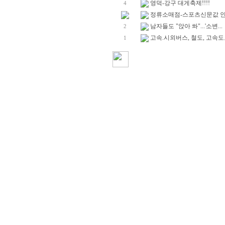
영덕-강구 대게축제!!!!
4
정류소매점-스포츠신문값 
남자들도 "앉아 쏴"...'소변...
2
고속.시외버스, 철도, 고속도로
1