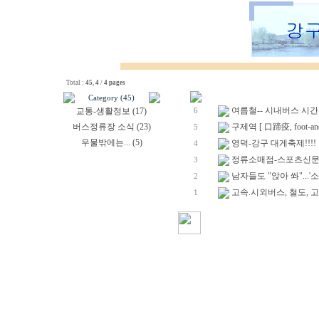
Total :
45
,
4
/
4 pages
Category (45)
여름철-- 시내버스 시간
교통-생활정보 (17)
6
버스정류장 소식 (23)
구제역 [ 口蹄疫, foot-and-m
5
우물밖에는... (5)
영덕-강구 대게축제!!!!
4
정류소매점-스포츠신문
3
남자들도 "앉아 쏴"...'소변
2
고속.시외버스, 철도, 고
1