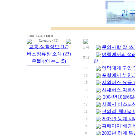
Total :
45
,
3
/
4 pages
Category (45)
교통-생활정보 (17)
문의사항 잘 쓰기
공지
버스정류장 소식 (23)
여행에서의 설
공지
란.....
우물밖에는... (5)
영덕대게 구입 및
17
포항에서 부천,
16
시외버스 요금 변
15
시내버스 여름시간표
14
2004년10월6
13
서울시 버스노선 
12
편의점 '훼미리
11
2003년 동계 
10
홈페이지 배경음악
9
2003년 하계 
8