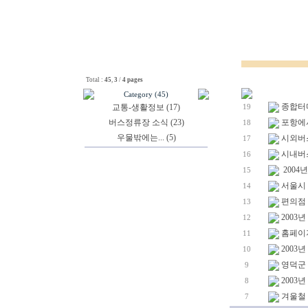
Total :
45
,
3
/
4 pages
Category (45)
종합터미
교통-생활정보 (17)
19
버스정류장 소식 (23)
포항에서
18
우물밖에는... (5)
시외버스
17
시내버스 
16
2004
15
서울시 
14
편의점 
13
2003
12
홈페이지
11
2003
10
영덕군 
9
2003
8
겨울철 
7