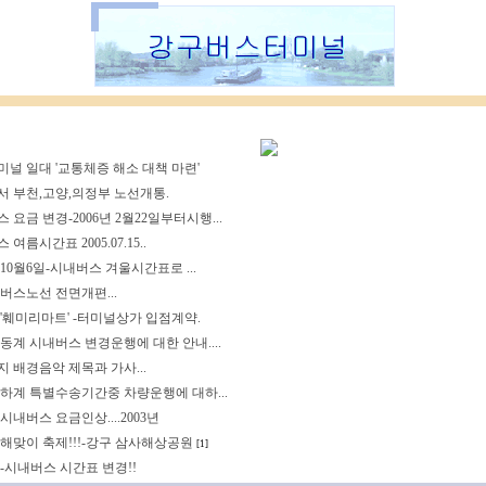
널 일대 '교통체증 해소 대책 마련'
 부천,고양,의정부 노선개통.
 요금 변경-2006년 2월22일부터시행...
여름시간표 2005.07.15..
년10월6일-시내버스 겨울시간표로 ...
버스노선 전면개편...
'훼미리마트' -터미널상가 입점계약.
년 동계 시내버스 변경운행에 대한 안내....
 배경음악 제목과 가사...
년 하계 특별수송기간중 차량운행에 대하...
시내버스 요금인상....2003년
년 해맞이 축제!!!-강구 삼사해상공원
[1]
-시내버스 시간표 변경!!