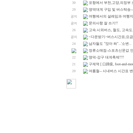
포항에서 부천,고양,의정부 
30
영덕대게 구입 및 버스탁송--
29
여행에서의 설레임과 여행지에
공지
문의사항 잘 쓰기!!
공지
고속.시외버스, 철도, 고속도로
26
<다운받기>버스시간표;요금표
공지
남자들도 "앉아 쏴"...'소변...
24
정류소매점-스포츠신문값 
영덕-강구 대게축제!!!!
22
구제역 [ 口蹄疫, foot-and-mouth
21
여름철-- 시내버스 시간표 변
20