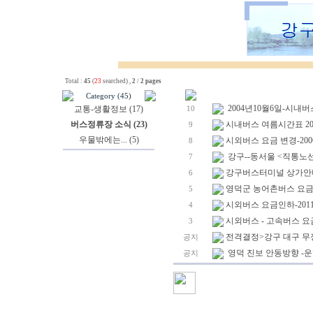
Total :
45
(
23
searched) ,
2
/
2 pages
Category (45)
2004년10월6일-시내버
교통-생활정보 (17)
10
버스정류장 소식 (23)
시내버스 여름시간표 2005.
9
우물밖에는... (5)
시외버스 요금 변경-200
8
강구--동서울 <직통노선
7
강구버스터미널 상가안
6
영덕군 농어촌버스 요금인
5
시외버스 요금인하-201
4
시외버스 - 고속버스 
3
전격결정>강구 대구 무정
공지
영덕 진보 안동방향 -운
공지