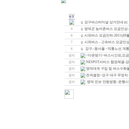
강구버스터미널 상가안내
[1]
영덕군 농어촌버스 요금인상- 
9
시외버스 요금인하-2011년8
8
시외버스 - 고속버스 요금인
7
강구--동서울 <직통노선 개통
6
<다운받기>버스시간표;요금표
공지
NESPOT서비스 협정체결
공지
영덕대게 구입 및 버스수화물-
공지
전격결정>강구 대구 무정차 4
공지
영덕 진보 안동방향 -운행시간
공지