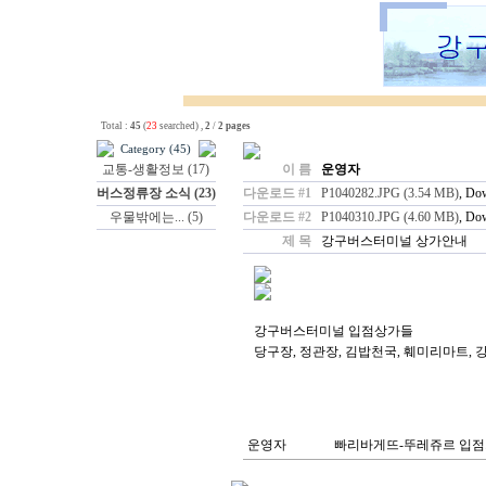
Total :
45
(
23
searched) ,
2
/
2 pages
Category (45)
교통-생활정보 (17)
이 름
운영자
버스정류장 소식 (23)
다운로드 #1
P1040282.JPG (3.54 MB)
, Do
우물밖에는... (5)
다운로드 #2
P1040310.JPG (4.60 MB)
, Do
제 목
강구버스터미널 상가안내
강구버스터미널 입점상가들
당구장, 정관장, 김밥천국, 훼미리마트, 
운영자
빠리바게뜨-뚜레쥬르 입점가능