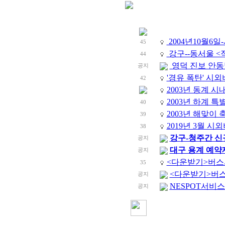
2004년10월6일
45
강구--동서울 <
44
영덕 진보 안동
공지
'경유 폭탄' 시
42
2003년 동계 시
2003년 하계 
40
2003년 해맞이 
39
2019년 3월 
38
강구-청주간 신규
공지
대구 용계 예약
공지
<다운받기>버스시
35
<다운받기>버스
공지
NESPOT서비
공지