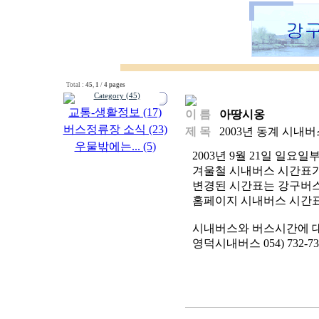
Total :
45
,
1
/
4 pages
Category (45)
교통-생활정보 (17)
이 름
아땅시옹
버스정류장 소식 (23)
제 목
2003년 동계 시내버
우물밖에는... (5)
2003년 9월 21일 일요일
겨울철 시내버스 시간표가
변경된 시간표는 강구버
홈페이지 시내버스 시간
시내버스와 버스시간에 
영덕시내버스 054) 732-7