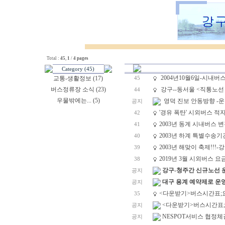
Total :
45
,
1
/
4 pages
Category (45)
2004년10월6일-시내버스
교통-생활정보 (17)
45
버스정류장 소식 (23)
강구--동서울 <직통노선
44
우물밖에는... (5)
영덕 진보 안동방향 -운
공지
'경유 폭탄' 시외버스 적
42
2003년 동계 시내버스 변
41
2003년 하계 특별수송기
40
2003년 해맞이 축제!!!
39
2019년 3월 시외버스 요
38
강구-청주간 신규노선 운
공지
대구 용계 예약제로 운
공지
<다운받기>버스시간표;요금
35
<다운받기>버스시간표;요
공지
NESPOT서비스 협정
공지