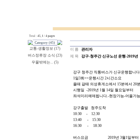
Total :
45
,
1
/
4 pages
Category (45)
교통-생활정보 (17)
이 름
관리자
버스정류장 소식 (23)
제 목
강구-청주간 신규노선 운행-2019년
우물밖에는... (5)
강구 청주간 직통버스가 신규운행합니다
1일3회==운행시간 2시간소요
올때 갈때 의성휴게소에서 15분에서 20
시행일 -2019년 1월 14일 월요일부터
좌석미리예매됩니다.-현장가능-어플가능
강구출발 청주도착
10:30 - 12:30
13:40 - 15:30
16:30 - 18:30
버스요금 2019년 3월1일부터 