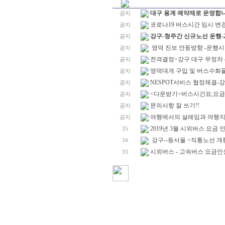
대구 용계 예약제로 운영합
공지
코로나19 버스시간 임시 변
공지
강구-청주간 신규노선 운행-2
공지
영덕 진보 안동방향 -운행시간
공지
전격결정>강구 대구 무정차 4
공지
영덕대게 구입 및 버스수화물-
공지
NESPOT서비스 협정체결
공지
<다운받기>버스시간표;요금표
공지
문의사항 잘 쓰기!!
공지
여행에서의 설레임과 여행지에
공지
2019년 3월 시외버스 요금 
35
강구--동서울 <직통노선 개
34
시외버스 - 고속버스 요금인
33