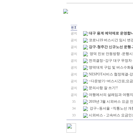
대구 용계 예약제로 운영합
공지
코로나19 버스시간 임시 변
공지
강구-청주간 신규노선 운행-2
공지
영덕 진보 안동방향 -운행시간
공지
전격결정>강구 대구 무정차 4
공지
영덕대게 구입 및 버스수화물-
공지
NESPOT서비스 협정체결
공지
<다운받기>버스시간표;요금표
공지
문의사항 잘 쓰기!!
공지
여행에서의 설레임과 여행지에
공지
2019년 3월 시외버스 요금 
35
강구--동서울 <직통노선 개
34
시외버스 - 고속버스 요금인
33