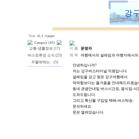
Total :
45
,
1
/
4 pages
Category (45)
교통-생활정보 (17)
이 름
운영자
버스정류장 소식 (23)
제 목
여행에서의 설레임과 여행지에서의 막
우물밖에는... (5)
안녕하십니까?
저는 강구버스터미널 직원입니다.
설레임을 갖고 찾은 강구여행에서
막막함보다는 즐거움을 안내해드리겠습
동네 관광안내및 버스시간표, 음식점-식
도와드립니다.
그리고 특산물 구입및 택배-버스탁송-
문의하세요.
문은 열려있습니다.