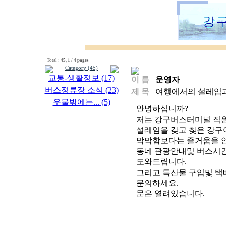
Total :
45
,
1
/
4 pages
Category (45)
교통-생활정보 (17)
이 름
운영자
버스정류장 소식 (23)
제 목
여행에서의 설레임과
우물밖에는... (5)
안녕하십니까?
저는 강구버스터미널 직
설레임을 갖고 찾은 강
막막함보다는 즐거움을 
동네 관광안내및 버스시간
도와드립니다.
그리고 특산물 구입및 택
문의하세요.
문은 열려있습니다.