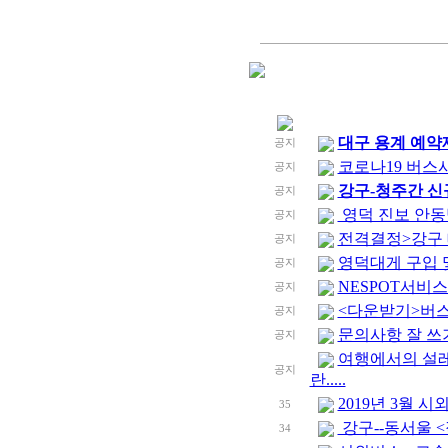
대구 용계 예약
공지
코로나19 버스
공지
강구-청주간 신규
공지
영덕 진보 안동
공지
전격결정>강구 대
공지
영덕대게 구입 및
공지
NESPOT서비
공지
<다운받기>버스
공지
문의사항 잘 쓰기
공지
여행에서의 설
공지
란.....
2019년 3월 
35
강구--동서울 
34