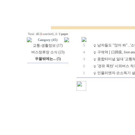
Total :
45
(
5
searched) ,
1
/
1 pages
Category (45)
남자들도 "앉아 쏴"...'소변
교통-생활정보 (17)
5
버스정류장 소식 (23)
구제역 [ 口蹄疫, foot-and-m
4
우물밖에는... (5)
종합터미널 일대 '교통체
3
'경유 폭탄' 시외버스 적
2
인플리엔자 손소독기 설
1