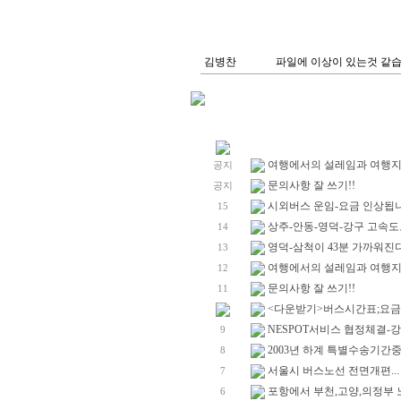
김병찬
파일에 이상이 있는것 같습
여행에서의 설레임과 여행지에
공지
문의사항 잘 쓰기!!
공지
시외버스 운임-요금 인상됩니다. 
15
상주-안동-영덕-강구 고속도
14
영덕-삼척이 43분 가까워진다
13
여행에서의 설레임과 여행지에
12
문의사항 잘 쓰기!!
11
<다운받기>버스시간표;요금표!
NESPOT서비스 협정체결
9
2003년 하계 특별수송기간중
8
서울시 버스노선 전면개편...
7
포항에서 부천,고양,의정부 
6