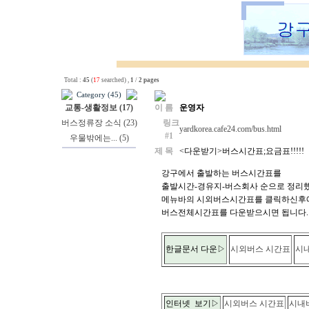
Total :
45
(
17
searched) ,
1
/
2 pages
Category (45)
교통-생활정보 (17)
이 름
운영자
버스정류장 소식 (23)
링크
yardkorea.cafe24.com/bus.html
#1
우물밖에는... (5)
제 목
<다운받기>버스시간표;요금표!!!!!
강구에서 출발하는 버스시간표를
출발시간-경유지-버스회사 순으로 정리
메뉴바의 시외버스시간표를 클릭하신후에
버스전체시간표를 다운받으시면 됩니다.
한글문서 다운▷
시외버스 시간표
시
인터넷 보기▷
시외버스 시간표
시내