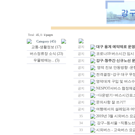
Total :
45
,
1
/
4 pages
Category (45)
대구 용계 예약제로 운
교통-생활정보 (17)
공지
버스정류장 소식 (23)
코로나19 버스시간 임시
공지
우물밖에는... (5)
강구-청주간 신규노선 운행
공지
영덕 진보 안동방향 -운
공지
전격결정>강구 대구 무정차
공지
영덕대게 구입 및 버스수화
공지
NESPOT서비스 협정
공지
<다운받기>버스시간표;요
공지
문의사항 잘 쓰기!!
공지
여행에서의 설레임과 여행
공지
2019년 3월 시외버스 
35
강구--동서울 <직통노선
34
시외버스 - 고속버스 요
33