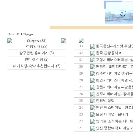
Total :
33
,
1
/
3 pages
Category (33)
한국통신--네스팟 무선
여행안내 (25)
33
강구관련 홈페이지 (3)
한국 관광공사
32
[1]
인터넷 상점 (2)
포항시외버스터미널 -
31
대게식당-숙박 추천합니다. (2)
편의점-'훼미리마트" -
30
청주여객터미널-가경동
29
천안시외버스터미널 -
28
창원시외터미널---팔용
27
진주시외터미널- 장대
26
인터넷 영덕
25
인천 버스터미널 - 관교
24
울진 터미널 - 읍내리
23
영덕을 소개하는 사이
22
안산 종합여객 터미널 
21