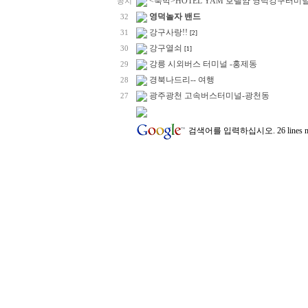
<숙박>HOTEL YAM 호텔얌 영덕강구터미
공지
영덕놀자 밴드
32
강구사랑!!
31
[2]
강구열쇠
30
[1]
강릉 시외버스 터미널 -홍제동
29
경북나드리-- 여행
28
광주광천 고속버스터미널-광천동
27
검색어를 입력하십시오.
26 line