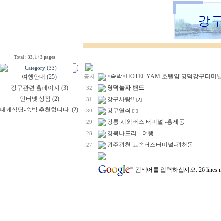
Total :
33
,
1
/
3 pages
Category (33)
<숙박>HOTEL YAM 호텔얌 영덕강구터미
여행안내 (25)
공지
강구관련 홈페이지 (3)
영덕놀자 밴드
32
인터넷 상점 (2)
강구사랑!!
31
[2]
대게식당-숙박 추천합니다. (2)
강구열쇠
30
[1]
강릉 시외버스 터미널 -홍제동
29
경북나드리-- 여행
28
광주광천 고속버스터미널-광천동
27
검색어를 입력하십시오.
26 line