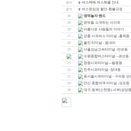
버스택배 버스화물 안내
공지
버스운임표 할인-환불규정
공지
영덕놀자 밴드
30
영덕을 소개하는 사이트
29
아름다운 사람들의 이야기
28
강릉 시외버스 터미널 -홍제동
27
울진 터미널 - 읍내리
26
서울강남고속터미널 -반포동
25
수원종합버스터미널 --권선동
창원시외터미널---팔용동
23
진주시외터미널- 장대동
22
동서울시외터미널 - 구의동 강
21
안산 종합여객 터미널 -성포동
20
대구-동부(신천동)-서부(성당동
19