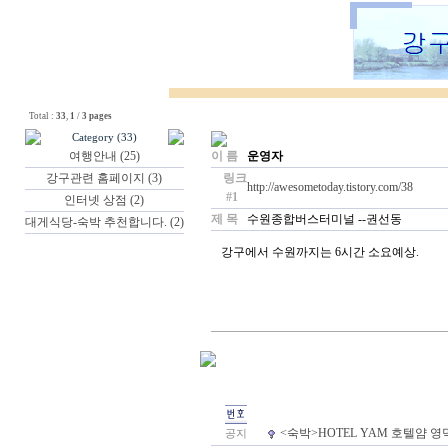
Total :
33
,
1
/
3 pages
Category (33)
여행안내 (25)
이 름
운영자
강구관련 홈페이지 (3)
링크
http://awesometoday.tistory.com/38
#1
인터넷 상점 (2)
제 목
수원종합버스터미널 --권선동
대게식당-숙박 추천합니다. (2)
강구에서 수원까지는 6시간 소요예상.
<숙박>HOTEL YAM 호텔얌
공지