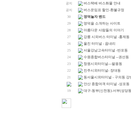
버스택배 버스화물 안내
공지
버스운임표 할인-환불규정
공지
영덕놀자 밴드
30
영덕을 소개하는 사이트
29
아름다운 사람들의 이야기
28
강릉 시외버스 터미널 -홍제동
27
울진 터미널 - 읍내리
26
서울강남고속터미널 -반포동
25
수원종합버스터미널 --권선동
24
창원시외터미널---팔용동
23
진주시외터미널- 장대동
22
동서울시외터미널 - 구의동 강
21
안산 종합여객 터미널 -성포동
대구-동부(신천동)-서부(성당동
19