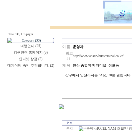
Total :
33
,
1
/
3 pages
Category (33)
여행안내 (25)
이 름
운영자
강구관련 홈페이지 (3)
링크
http://www.ansan-busterminal.co.kr/
인터넷 상점 (2)
#1
대게식당-숙박 추천합니다. (2)
제 목
안산 종합여객 터미널 -성포동
강구에서 안산까지는 6시간 30분 걸립니다.
<숙박>HOTEL YAM 호텔얌
공지