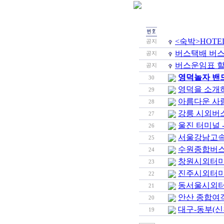
<숙박>HOT
공지
버스택배 버스
공지
버스운임표 
공지
영덕놀자 밴
30
영덕을 소개
29
아름다운 사
28
강릉 시외버스
27
울진 터미널 
26
서울강남고속
25
수원종합버스
24
창원시외터미
23
진주시외터미
22
동서울시외터
21
안산 종합여객
20
대구-동부(신
19