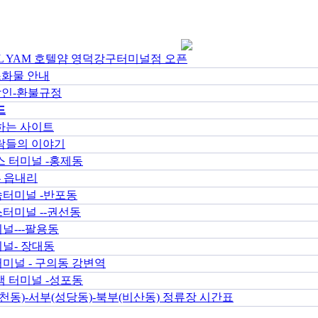
EL YAM 호텔얌 영덕강구터미널점 오픈
화물 안내
할인-환불규정
드
하는 사이트
람들의 이야기
 터미널 -홍제동
- 읍내리
터미널 -반포동
터미널 --권선동
널---팔용동
널- 장대동
미널 - 구의동 강변역
 터미널 -성포동
천동)-서부(성당동)-북부(비산동) 정류장 시간표