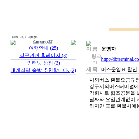
Total :
33
,
1
/
3 pages
Category (33)
여행안내 (25)
이 름
운영자
강구관련 홈페이지 (3)
링크
http://dbterminal.
#1
인터넷 상점 (2)
제 목
버스운임표 할인
대게식당-숙박 추천합니다. (2)
시외버스 환불요금규정
강구시외버스터미널에서
각회사로 협조공문을 
날짜와 요일관계없이 
하지만 표를 환불시에는