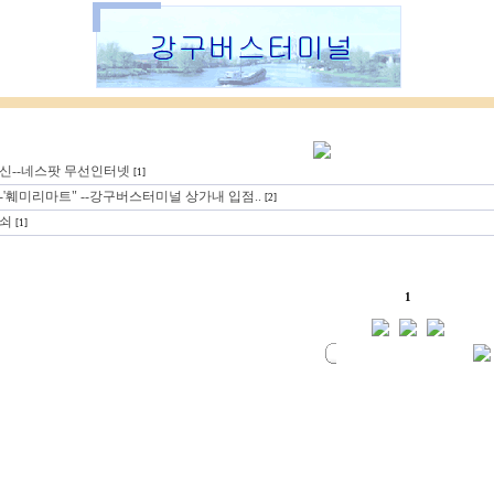
신--네스팟 무선인터넷
[1]
'훼미리마트" --강구버스터미널 상가내 입점..
[2]
쇠
[1]
1