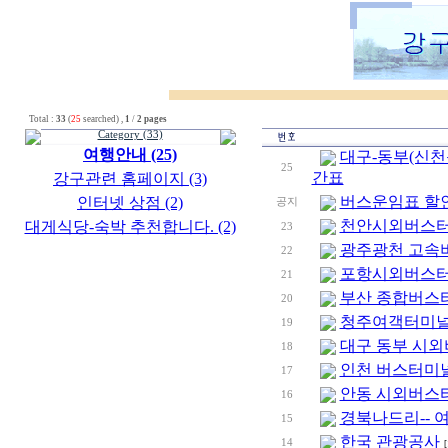
Total :
33
(
25
searched) ,
1
/
2 pages
Category (33)
여행안내 (25)
대구-동부(신천
25
간표
강구관련 홈페이지 (3)
버스운임표 할
인터넷 상점 (2)
공지
천안시외버스터
대게식당-숙박 추천합니다. (2)
23
광주광천 고속
22
포항시외버스터
21
부산 종합버스
20
청주여객터미널
19
대구 동부 시외
18
인천 버스터미널
17
안동 시외버스터
16
경북나드리-- 
15
한국 관광공사
14
[