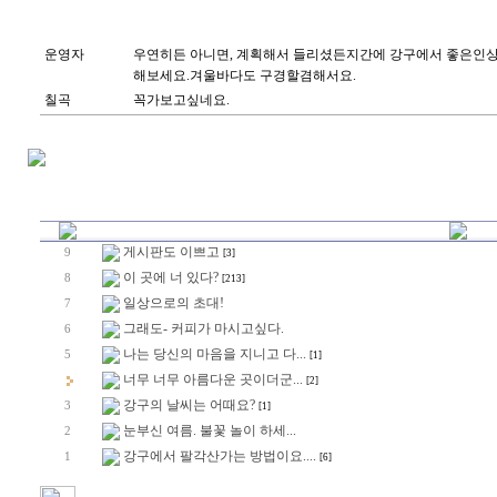
운영자
우연히든 아니면, 계획해서 들리셨든지간에 강구에서 좋은인
해보세요.겨울바다도 구경할겸해서요.
칠곡
꼭가보고싶네요.
게시판도 이쁘고
9
[3]
이 곳에 너 있다?
8
[213]
일상으로의 초대!
7
그래도- 커피가 마시고싶다.
6
나는 당신의 마음을 지니고 다...
5
[1]
너무 너무 아름다운 곳이더군...
[2]
강구의 날씨는 어때요?
3
[1]
눈부신 여름. 불꽃 놀이 하세...
2
강구에서 팔각산가는 방법이요....
1
[6]