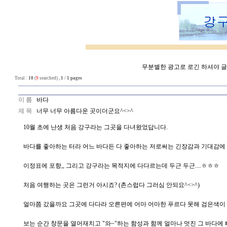
무분별한 광고로 로긴 하셔야 글쓰
Total :
10
(
9
searched) ,
1
/
1 pages
이 름
바다
제 목
너무 너무 아름다운 곳이더군요^<>^
10월 초에 난생 처음 강구라는 그곳을 다녀왔었답니다.
바다를 좋아하는 터라 어느 바다든 다 좋아하는 저로써는 긴장감과 기대감에 
이정표에 포항,, 그리고 강구라는 목적지에 다다르는데 두근 두근....ㅎㅎㅎ
처음 여행하는 곳은 그런거 아시죠? (촌스럽다 그러심 안되요^<>^)
얼마쯤 갔을까요 그곳에 다다라 오른편에 어마 어마한 푸르다 못해 검은색이
보는 순간 창문을 열어재치고 "와~"하는 함성과 함께 얼마나 멋진 그 바다에 빠