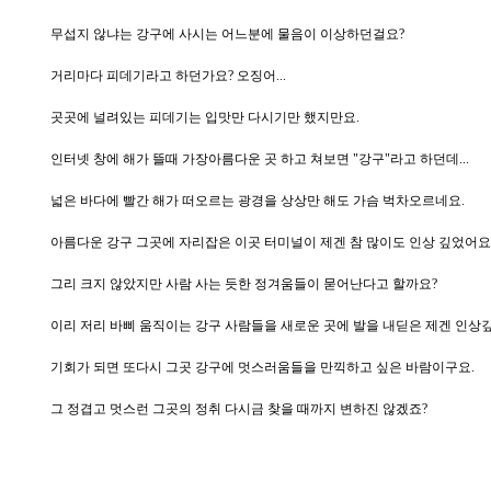
무섭지 않냐는 강구에 사시는 어느분에 물음이 이상하던걸요?
거리마다 피데기라고 하던가요? 오징어...
곳곳에 널려있는 피데기는 입맛만 다시기만 했지만요.
인터넷 창에 해가 뜰때 가장아름다운 곳 하고 쳐보면 "강구"라고 하던데...
넓은 바다에 빨간 해가 떠오르는 광경을 상상만 해도 가슴 벅차오르네요.
아름다운 강구 그곳에 자리잡은 이곳 터미널이 제겐 참 많이도 인상 깊었어요
그리 크지 않았지만 사람 사는 듯한 정겨움들이 묻어난다고 할까요?
이리 저리 바삐 움직이는 강구 사람들을 새로운 곳에 발을 내딛은 제겐 인상
기회가 되면 또다시 그곳 강구에 멋스러움들을 만끽하고 싶은 바람이구요.
그 정겹고 멋스런 그곳의 정취 다시금 찾을 때까지 변하진 않겠죠?