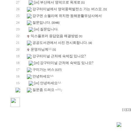
[re] 부산에서 영덕으로 옥계로
27
[1]
강구터미널에서 영덕풍력발전소 가는 버스요.
26
[1]
강구면 소월리에 위치한 동해윤활유상사에서
25
질문입니다.
24
[3348]
[re] 질문입니다.
23
익스플로러 응답없음 해결방법
22
[1]
공공도서관에서 사진 전시회합니다.
21
[4]
운영자님께^^
20
[1]
강구터미널 근처에 숙박집 있나요?
19
[re] 강구터미널 근처에 숙박집 있나요?
18
구미가는 버스
17
[127]
안녕하세요^^
16
[re] 안녕하세요^^
15
질문좀 드려요 ~^^;
[1]
[2]