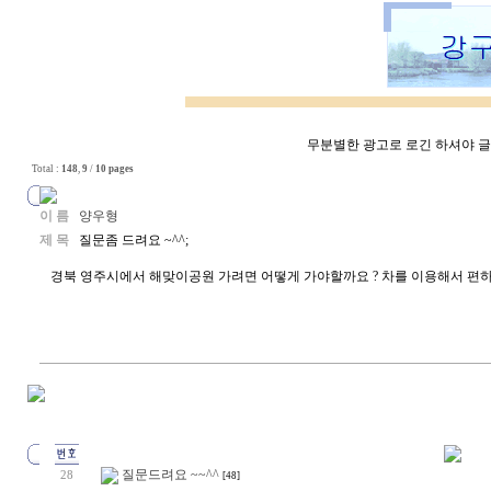
무분별한 광고로 로긴 하셔야 글쓰
Total :
148
,
9
/
10 pages
이 름
양우형
제 목
질문좀 드려요 ~^^;
경북 영주시에서 해맞이공원 가려면 어떻게 가야할까요 ? 차를 이용해서 편
질문드려요 ~~^^
28
[48]