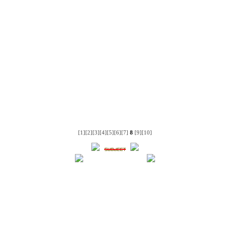
[1]
[2]
[3]
[4]
[5]
[6]
[7]
8
[9]
[10]