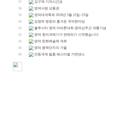
강구역 기차시간표
37
영덕사랑 상품권
36
영덕대게축제 2018년 3월 22일~25일
35
김명하 명창의 흥겨운 국악한마당
34
블루시티 영덕 마라톤대회 영덕상주간 개통기념
33
영덕 청어과메기가 판매되기 시작했습니다
32
영덕 문화예술제 개최
31
영덕 풍력단지의 가을
30
안동국제 탈춤 페스티벌 가면댄스
29