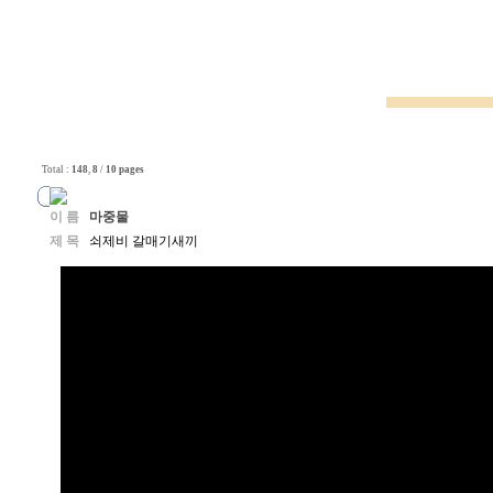
Total :
148
,
8
/
10 pages
이 름
마중물
제 목
쇠제비 갈매기새끼