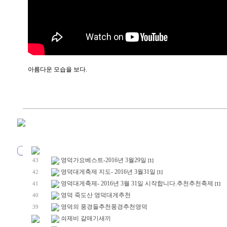
아름다운 모습을 보다.
영덕가요베스트-2016년 3월29일
43
[1]
영덕대게축제 지도- 2016년 3월31일
42
[1]
영덕대게축제- 2016년 3월 31일 시작합니다.추천추천축제
41
[1]
영덕 죽도산 영덕대게추천
40
영덕의 풍경들추천풍경추천영덕
39
쇠제비 갈매기새끼