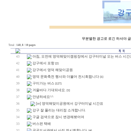
무분별한 광고로 로긴 하셔야 글쓰
Total :
148
,
8
/
10 pages
아침, 오전에 영덕해맞이캠핑장에서 강구터미널 오는 버스 시간
43
강구에서 포항
42
[2]
강구에서 영덕 해맞이공원
41
영덕 문화축전 행사와 더불어 전시회합니다
40
[1]
구미가는 버스
39
[127]
겨울바다 기대되네요.
38
[1]
안녕하세요^^
37
[re] 영덕해맞이공원에서 강구터미널 시간표
36
강구 잘 풀리는 대리점 소개합니다.
35
구글 검색으로 잠시 변경해봣어여
34
버스편 택배
33
공공도서관에서 사진 전시회합니다.
32
[4]