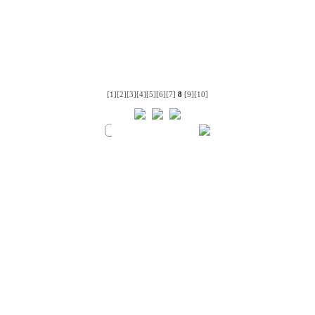
[1]
[2]
[3]
[4]
[5]
[6]
[7]
8
[9]
[10]