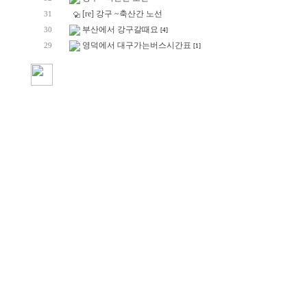
[re] 강구 ~축산간 노선
31
부산에서 강구갈때요
30
[4]
영덕에서 대구가는버스시간표
29
[1]