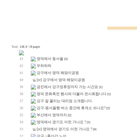
Total :
148
,
8
/
10 pages
영덕에서 동서울
43
[3]
우하하하
42
강구에서 영덕 해맞이공원
41
[re] 강구에서 영덕 해맞이공원
40
금진에서 강구정류장까지 가는 시간표
39
[1]
영덕 문화축전 행사와 더불어 전시회합니다
38
[1]
강구 잘 풀리는 대리점 소개합니다.
37
강구-동서울행 버스 중간에 휴게소 쉬나요?
36
[2]
부산에서 영덕까지
35
[2]
영덕에서 경기도 이천 가나요 ?
34
[1]
[re] 영덕에서 경기도 이천 가나요 ?
33
[4]
강구 ~축산간 노선
32