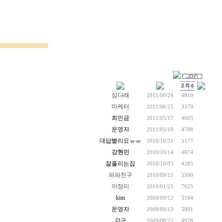
심다래
2011/09/24
4810
마케터
2011/06/25
3379
최민금
2011/05/17
4005
운영자
2011/05/18
4708
대답빨리요ㅠㅠ
2010/10/31
5177
강현민
2010/10/14
4074
잘풀리는집
2010/10/05
4285
파파친구
2010/09/11
5590
이정미
2010/01/25
7625
kim
2009/09/12
5184
운영자
2009/09/13
5991
강구
2009/08/25
4978