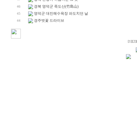
경북 영덕군 죽도산(竹島山)
46
영덕군 대진해수욕장 파도치던 날
45
경주벗꽃 드라이브
44
[1]
[2]