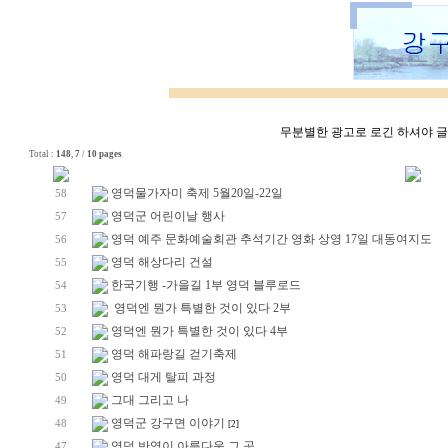
무분별한 광고로 로긴 하셔야 글쓰
Total :
148
,
7
/
10 pages
영덕물가자미 축제 5월20일-22일
58
영덕군 어린이날 행사
57
영덕 예주 문화예술회관 추석기간 영화 상영 17일 대동여지도
56
영덕 해상다리 건설
55
한국기행 -가을길 1부 영덕 블루로드
54
영덕엔 뭔가 특별한 것이 있다 2부
53
영덕엔 뭔가 특별한 것이 있다 4부
52
영덕 해파랑길 걷기축제
51
영덕 대게 탈피 과정
50
그대 그리고 나
49
영덕군 강구면 이야기
48
[2]
영덕 반영이 아름다운 그 곳
47