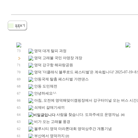
영덕 대게 탈피 과정
73
영덕 고래불 국민 야영장 개장
영덕 강구항 해파랑공원
71
영덕 '더클래식 블루로드 페스티벌'은 계속됩니다! 2025-07-19~8.
70
안동국제 탈춤 페스티벌 가면댄스
69
안동 도민체전
68
안녕하세요^^
67
아침, 오전에 영덕해맞이캠핑장에서 강구터미널 오는 버스 시간
66
쇠제비 갈매기새끼
65
사람을 찾습니다. 도와주세요 운영자님.
64
[4]
비가 오는 고래불 풍경
63
블루시티 영덕 마라톤대회 영덕상주간 개통기념
62
부산에서 영덕까지
61
[2]