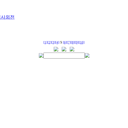
검사외전
[1]
[2]
[3]
[4]
5
[6]
[7]
[8]
[9]
[10]