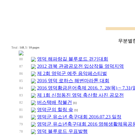
무분별한
Total :
148
,
5
/
10 pages
영덕 해파랑길 블루로드 걷기대회
88
2012 경북 관광공모전 입상작들 영덕지역
87
제 2회 영덕군 예주 음악페스티벌
86
2016 영덕 로하스 해변마라톤 대회
85
2016 영덕황금은어축제 2016. 7. 28(목) ~ 7.31(
84
제 1회 신정동진 영덕 축산항 사진 공모전
83
버스택배 착불건
82
[1]
영덕군의 힐링 숲
81
[1]
영덕군 유소년 축구대회 2016.07.23 일정
80
영덕군 유소년축구대회 2016 영해생활체육공
79
영덕 블루로드 우표발행
78