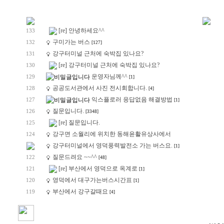
[re] 안녕하세요^^
133
구미가는 버스
132
[127]
강구터미널 근처에 숙박집 있나요?
131
[re] 강구터미널 근처에 숙박집 있나요?
130
운영자님께^^
129
[1]
공공도서관에서 사진 전시회합니다.
128
[4]
익스플로러 응답없음 해결방법
127
[1]
질문입니다.
126
[3348]
[re] 질문입니다.
125
강구면 소월리에 위치한 동해윤활유상사에서
124
강구터미널에서 영덕풍력발전소 가는 버스요.
[1]
질문드려요 ~~^^
122
[48]
[re] 부산에서 영덕으로 옥계로
121
[1]
영덕에서 대구가는버스시간표
120
[1]
부산에서 강구갈때요
119
[4]