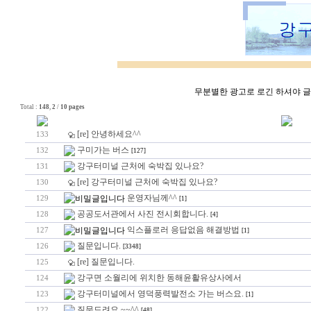
무분별한 광고로 로긴 하셔야 글쓰
Total :
148
,
2
/
10 pages
[re] 안녕하세요^^
133
구미가는 버스
132
[127]
강구터미널 근처에 숙박집 있나요?
131
[re] 강구터미널 근처에 숙박집 있나요?
130
운영자님께^^
129
[1]
공공도서관에서 사진 전시회합니다.
128
[4]
익스플로러 응답없음 해결방법
127
[1]
질문입니다.
126
[3348]
[re] 질문입니다.
125
강구면 소월리에 위치한 동해윤활유상사에서
124
강구터미널에서 영덕풍력발전소 가는 버스요.
123
[1]
질문드려요 ~~^^
122
[48]