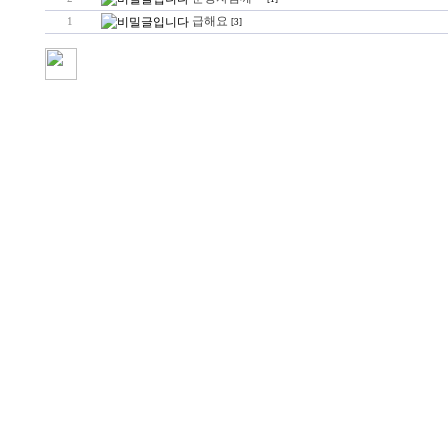
급해요
1
[3]