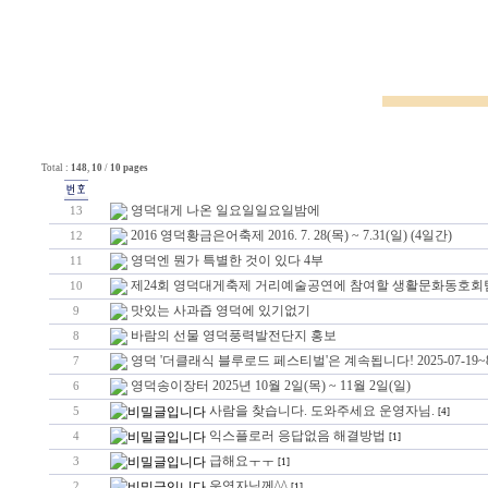
Total :
148
,
10
/
10 pages
영덕대게 나온 일요일일요일밤에
13
2016 영덕황금은어축제 2016. 7. 28(목) ~ 7.31(일) (4일간)
12
영덕엔 뭔가 특별한 것이 있다 4부
11
제24회 영덕대게축제 거리예술공연에 참여할 생활문화동호회
10
맛있는 사과즙 영덕에 있기없기
9
바람의 선물 영덕풍력발전단지 홍보
8
영덕 '더클래식 블루로드 페스티벌'은 계속됩니다! 2025-07-19~8
7
영덕송이장터 2025년 10월 2일(목) ~ 11월 2일(일)
6
사람을 찾습니다. 도와주세요 운영자님.
5
[4]
익스플로러 응답없음 해결방법
4
[1]
급해요ㅜㅜ
3
[1]
운영자님께^^
2
[1]