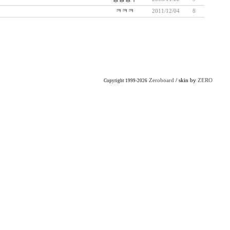
ㅋㅋㅋ
2011/12/04
8
Zeroboard
/ skin by
ZERO
Copyright 1999-2026