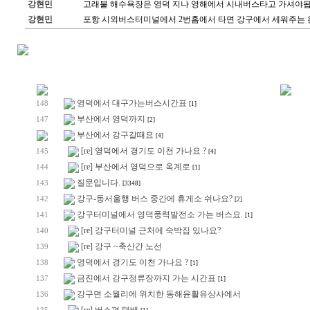
강현민
고래불 해수욕장은 영덕 지나 영해에서 시내버스타고 가셔야됩
강현민
포항 시외버스터미널에서 2번홈에서 타면 강구에서 세워주는
영덕에서 대구가는버스시간표
148
[1]
부산에서 영덕까지
147
[2]
부산에서 강구갈때요
[4]
[re] 영덕에서 경기도 이천 가나요 ?
145
[4]
[re] 부산에서 영덕으로 옥계로
144
[1]
질문입니다.
143
[3348]
강구-동서울행 버스 중간에 휴게소 쉬나요?
142
[2]
강구터미널에서 영덕풍력발전소 가는 버스요.
141
[1]
[re] 강구터미널 근처에 숙박집 있나요?
140
[re] 강구 ~축산간 노선
139
영덕에서 경기도 이천 가나요 ?
138
[1]
금진에서 강구정류장까지 가는 시간표
137
[1]
강구면 소월리에 위치한 동해윤활유상사에서
136