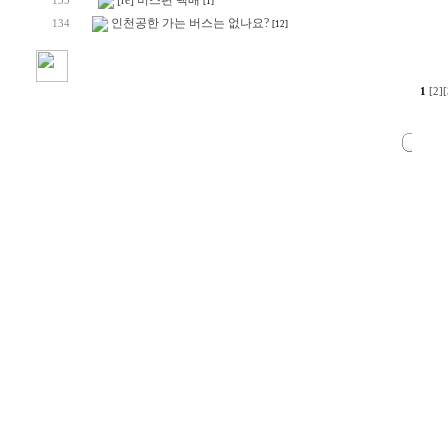
[re] 버스편 택배
135
[1]
인천공한 가는 버스는 없나요?
134
[12]
1
[2]
[