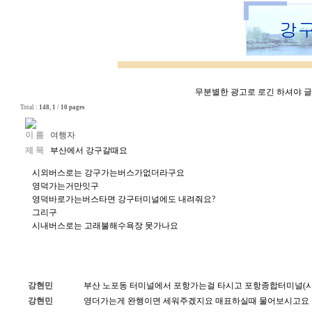
무분별한 광고로 로긴 하셔야 글쓰
Total :
148
,
1
/
10 pages
이 름
여행자
제 목
부산에서 강구갈때요
시외버스로는 강구가는버스가없더라구요
영덕가는거만잇구
영덕바로가는버스타면 강구터미널에도 내려줘요?
그리구
시내버스로는 고래불해수욕장 못가나요
강현민
부산 노포동 터미널에서 포항가는걸 타시고 포항종합터미널(시
강현민
영더가는게 완행이면 세워주겠지요 매표하실때 물어보시고요