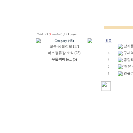
Total :
45
(
5
searched) ,
1
/
1 pages
Category (45)
남자들도
교통-생활정보 (17)
5
버스정류장 소식 (23)
구제역 [
4
우물밖에는... (5)
종합터
3
'경유
2
인플리
1