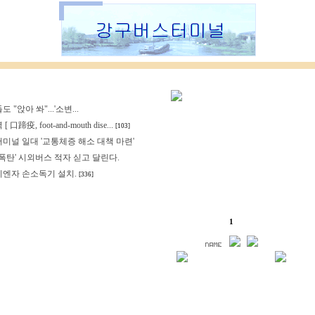
 "앉아 쏴"...'소변...
 口蹄疫, foot-and-mouth dise...
[103]
미널 일대 '교통체증 해소 대책 마련'
 폭탄' 시외버스 적자 싣고 달린다.
엔자 손소독기 설치.
[336]
1