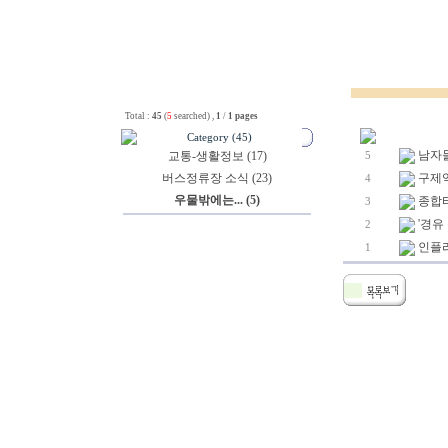
Total :
45
(
5
searched) ,
1
/
1 pages
Category (45)
남자들도
교통-생활정보 (17)
5
버스정류장 소식 (23)
구제역 [
4
우물밖에는... (5)
종합터
3
'경유
2
인플
1