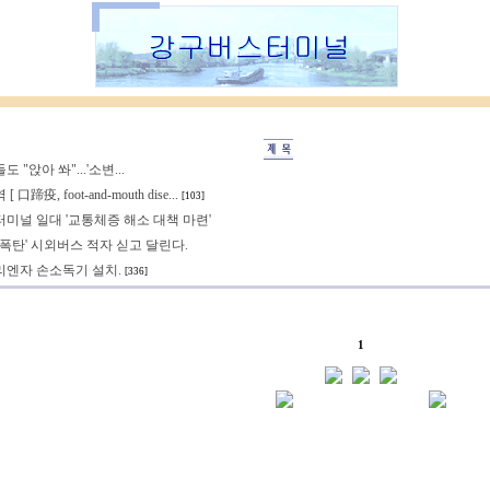
 "앉아 쏴"...'소변...
 口蹄疫, foot-and-mouth dise...
[103]
미널 일대 '교통체증 해소 대책 마련'
 폭탄' 시외버스 적자 싣고 달린다.
리엔자 손소독기 설치.
[336]
1