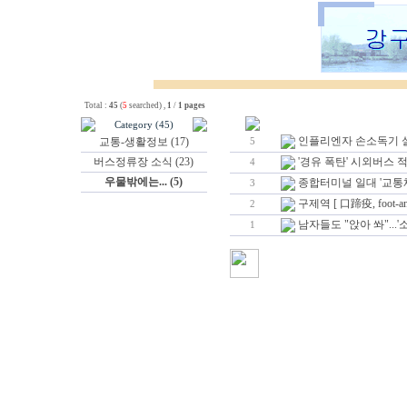
Total :
45
(
5
searched) ,
1
/
1 pages
Category (45)
인플리엔자 손소독기 
교통-생활정보 (17)
5
버스정류장 소식 (23)
'경유 폭탄' 시외버스 
4
우물밖에는... (5)
종합터미널 일대 '교통
3
구제역 [ 口蹄疫, foot-and-
2
남자들도 "앉아 쏴"...'소
1