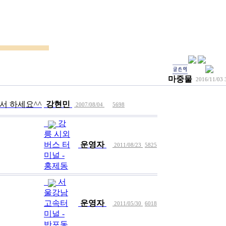
마중물
2016/11/03
미널에서 하세요^^
강현민
2007/08/04
5698
강
릉 시외
버스 터
운영자
2011/08/23
5825
미널 -
홍제동
서
울강남
고속터
운영자
2011/05/30
6018
미널 -
반포동