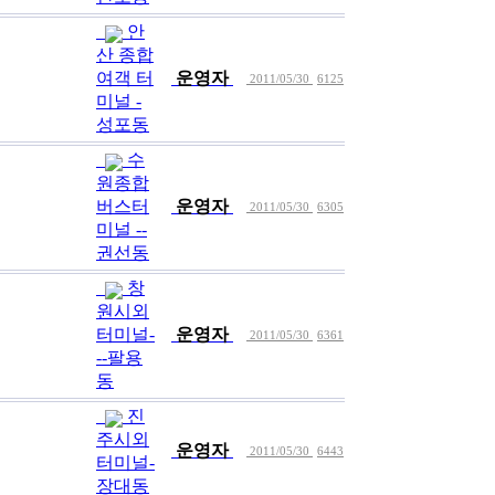
안
산 종합
여객 터
운영자
2011/05/30
6125
미널 -
성포동
수
원종합
버스터
운영자
2011/05/30
6305
미널 --
권선동
창
원시외
터미널-
운영자
2011/05/30
6361
--팔용
동
진
주시외
운영자
2011/05/30
6443
터미널-
장대동