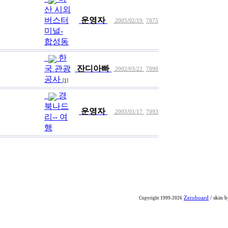
산 시외
버스터
운영자
2005/02/19
7075
미널-
합성동
한
국 관광
잔디아빠
2002/03/22
7090
공사
[1]
경
북나드
운영자
2003/01/17
7093
리-- 여
행
Zeroboard
/ skin 
Copyright 1999-2026