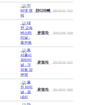
인
터넷 영
잔디아빠
2002/03/22
6521
덕
대
전 고속
버스터
운영자
2004/12/06
6549
미널 -
용전동
동
서울시
외터미
운영자
2011/05/30
6557
널 - 구
의동 강
변역
울
진 터미
운영자
2011/08/23
6842
널 - 읍
내리
마